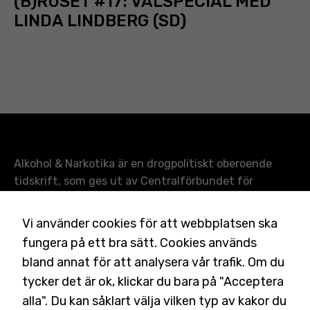
(B)RUSET #17: VALSPECIAL MED
LINDA LINDBERG (SD)
Alkohol & Narkotika är en drogpolitiskt oberoende
tidskrift, som ges ut av Centralförbundet för
alkohol- och narkotikaupplysning (CAN). Tidskriften
Nödvändiga
granskar och bevakar forskning, politik och andra
Vi använder cookies för att webbplatsen ska
Dessa kakor
frågor inom drogområdet i form av sociala reportage,
fungera på ett bra sätt. Cookies används
går inte att
intervjuer, debattinlägg och faktaartiklar.
Läs mer
välja bort. De
bland annat för att analysera vår trafik. Om du
behövs för
tycker det är ok, klickar du bara på "Acceptera
T.f. chefredaktör:
Anna Fredriksson
att
Ansvarig utgivare:
Charlotta Rehnman Wigstad
alla". Du kan såklart välja vilken typ av kakor du
hemsidan