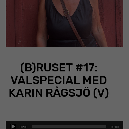
(B)RUSET #17:
VALSPECIAL MED
KARIN RÅGSJÖ (V)
Ljudspelare
00:00
00:00