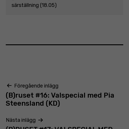
särställning (18.05)
Inläggsnavigering
Föregående inlägg
(B)ruset #16: Valspecial med Pia
Steensland (KD)
Nästa inlägg