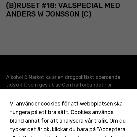
(B)RUSET #18: VALSPECIAL MED
ANDERS W JONSSON (C)
Alkohol & Narkotika är en drogpolitiskt oberoende
tidskrift, som ges ut av Centralförbundet för
alkohol- och narkotikaupplysning (CAN). Tidskriften
Nödvändiga
granskar och bevakar forskning, politik och andra
Vi använder cookies för att webbplatsen ska
Dessa kakor
frågor inom drogområdet i form av sociala reportage,
går inte att
fungera på ett bra sätt. Cookies används
intervjuer, debattinlägg och faktaartiklar.
Läs mer
välja bort. De
bland annat för att analysera vår trafik. Om du
behövs för
tycker det är ok, klickar du bara på "Acceptera
T.f. chefredaktör:
Anna Fredriksson
att
Ansvarig utgivare:
Charlotta Rehnman Wigstad