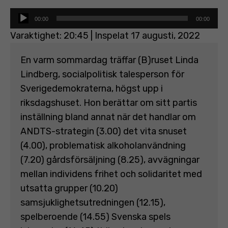
Ljudspelare
00:00
00:00
Varaktighet: 20:45
|
Inspelat 17 augusti, 2022
En varm sommardag träffar (B)ruset Linda
Lindberg, socialpolitisk talesperson för
Sverigedemokraterna, högst upp i
riksdagshuset. Hon berättar om sitt partis
inställning bland annat när det handlar om
ANDTS-strategin (3.00) det vita snuset
(4.00), problematisk alkoholanvändning
(7.20) gårdsförsäljning (8.25), avvägningar
mellan individens frihet och solidaritet med
utsatta grupper (10.20)
samsjuklighetsutredningen (12.15),
spelberoende (14.55) Svenska spels